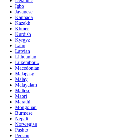
Icelandic
Igbo
Javanese
Kannada
Kazakh
Khmer
Kurdish
Kyrgyz
Latin
Latvian
Lithuanian
Luxembou..
Macedonian
Malagasy
Malay
Malayalam
Maltese
Maori
Marathi
Mongolian
Burmese
Nepali
Norwegian
Pashto
Persian