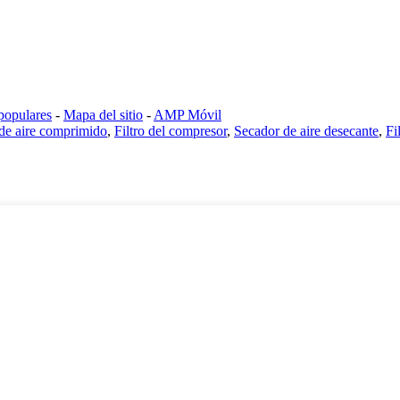
populares
-
Mapa del sitio
-
AMP Móvil
de aire comprimido
,
Filtro del compresor
,
Secador de aire desecante
,
Fi