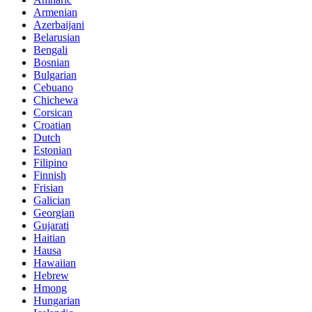
Armenian
Azerbaijani
Belarusian
Bengali
Bosnian
Bulgarian
Cebuano
Chichewa
Corsican
Croatian
Dutch
Estonian
Filipino
Finnish
Frisian
Galician
Georgian
Gujarati
Haitian
Hausa
Hawaiian
Hebrew
Hmong
Hungarian