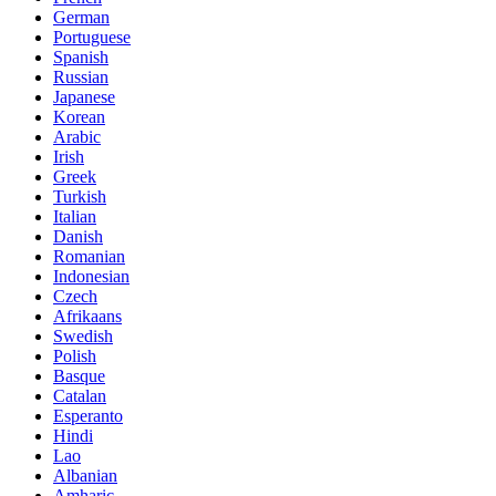
German
Portuguese
Spanish
Russian
Japanese
Korean
Arabic
Irish
Greek
Turkish
Italian
Danish
Romanian
Indonesian
Czech
Afrikaans
Swedish
Polish
Basque
Catalan
Esperanto
Hindi
Lao
Albanian
Amharic