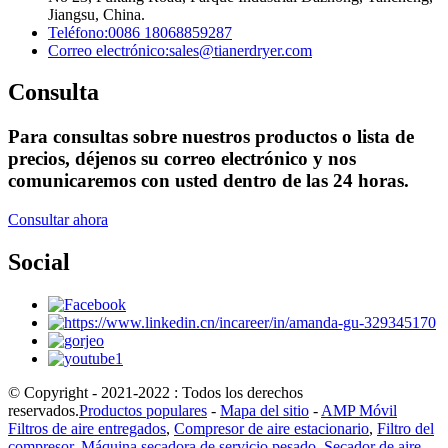
Jiangsu, China.
Teléfono:
0086 18068859287
Correo electrónico:
sales@tianerdryer.com
Consulta
Para consultas sobre nuestros productos o lista de
precios, déjenos su correo electrónico y nos
comunicaremos con usted dentro de las 24 horas.
Consultar ahora
Social
© Copyright - 2021-2022 : Todos los derechos
reservados.
Productos populares
-
Mapa del sitio
-
AMP Móvil
Filtros de aire entregados
,
Compresor de aire estacionario
,
Filtro del
compresor
,
Máquina secadora de servicio pesado
,
Secador de aire