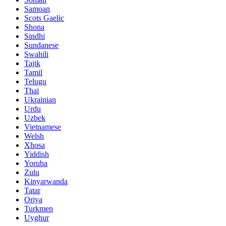
Samoan
Scots Gaelic
Shona
Sindhi
Sundanese
Swahili
Tajik
Tamil
Telugu
Thai
Ukrainian
Urdu
Uzbek
Vietnamese
Welsh
Xhosa
Yiddish
Yoruba
Zulu
Kinyarwanda
Tatar
Oriya
Turkmen
Uyghur